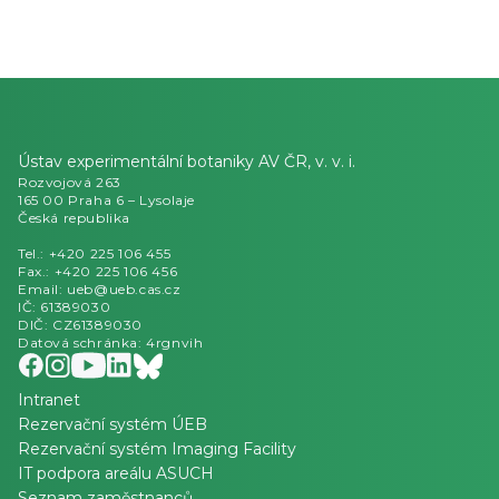
Výroční zpráva o činnosti v oblasti poskytování informací
Ústav experimentální botaniky AV ČR, v. v. i.
Rozvojová 263
165 00 Praha 6 – Lysolaje
Česká republika
Tel.: +420 225 106 455
Fax.: +420 225 106 456
Email: ueb@ueb.cas.cz
IČ: 61389030
DIČ: CZ61389030
Datová schránka: 4rgnvih
Intranet
Rezervační systém ÚEB
Rezervační systém Imaging Facility
IT podpora areálu ASUCH
Seznam zaměstnanců