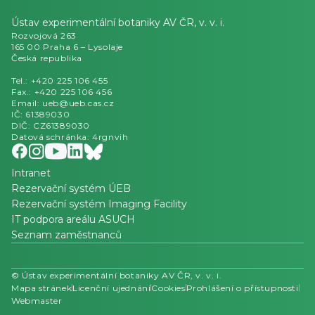
Ústav experimentální botaniky AV ČR, v. v. i.
Rozvojová 263
165 00 Praha 6 – Lysolaje
Česká republika
Tel.: +420 225 106 455
Fax.: +420 225 106 456
Email: ueb@ueb.cas.cz
IČ: 61389030
DIČ: CZ61389030
Datová schránka: 4rgnvih
Intranet
Rezervační systém ÚEB
Rezervační systém Imaging Facility
IT podpora areálu ASUCH
Seznam zaměstnanců
© Ústav experimentální botaniky AV ČR, v. v. i.