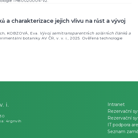
 i.
Intranet
Rezervační s
030
Rezervační sy
ka: 4rgnvih
IT podpora a
Seznam zamě