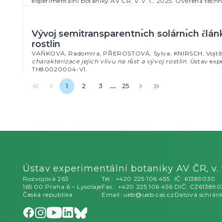
Ústav experimentální botaniky AV ČR, v. v.
Rozvojová 263
Tel.: +420 225 106 455
IČ: 61389030
165 00 Praha 6 – Lysolaje
Fax.: +420 225 106 456
DIČ: CZ61389
Česká republika
Email: ueb@ueb.cas.cz
Datová schrán