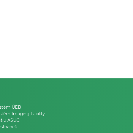
ystém ÚEB
stém Imaging Facility
reálu ASUCH
stnanců