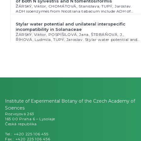
Institute of Experimental Botany of the Czech Academy of
Sciences
Rozvojová 263
165 00 Praha 6 – Lysolaje
Česká republika
Tel.: +420 225 106 455
Fax.: +420 225 106 456