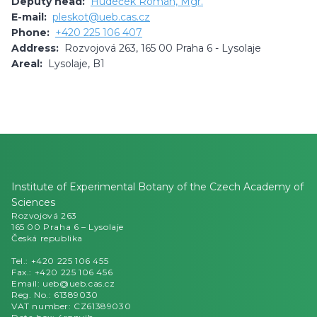
Deputy head:
Hudeček Roman, Mgr.
E-mail:
pleskot@ueb.cas.cz
Phone:
+420 225 106 407
Address:
Rozvojová 263, 165 00 Praha 6 - Lysolaje
Areal:
Lysolaje, B1
Institute of Experimental Botany of the Czech Academy of
Sciences
Rozvojová 263
165 00 Praha 6 – Lysolaje
Česká republika
Tel.: +420 225 106 455
Fax.: +420 225 106 456
Email: ueb@ueb.cas.cz
Reg. No.: 61389030
VAT number: CZ61389030